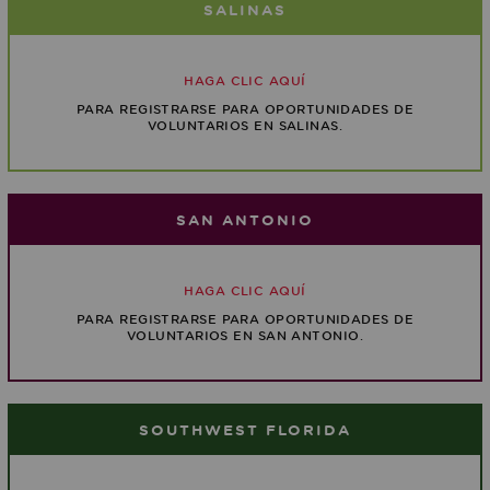
SALINAS
HAGA CLIC AQUÍ
PARA REGISTRARSE PARA OPORTUNIDADES DE
VOLUNTARIOS EN SALINAS.
SAN ANTONIO
HAGA CLIC AQUÍ
PARA REGISTRARSE PARA OPORTUNIDADES DE
VOLUNTARIOS EN SAN ANTONIO.
SOUTHWEST FLORIDA