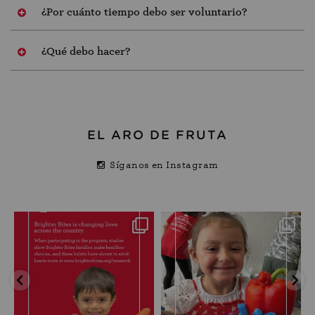
¿Por cuánto tiempo debo ser voluntario?
¿Qué debo hacer?
EL ARO DE FRUTA
Síganos en Instagram