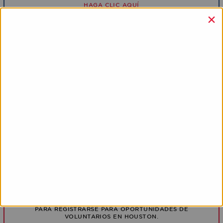
HAGA CLIC AQUÍ
×
PARA REGISTRARSE PARA OPORTUNIDADES DE
VOLUNTARIOS EN BAKERSFIELD.
DALLAS
HAGA CLIC AQUÍ
PARA REGISTRARSE PARA OPORTUNIDADES DE
VOLUNTARIOS EN DALLAS.
HOUSTON
HAGA CLIC AQUÍ
PARA REGISTRARSE PARA OPORTUNIDADES DE
VOLUNTARIOS EN HOUSTON.