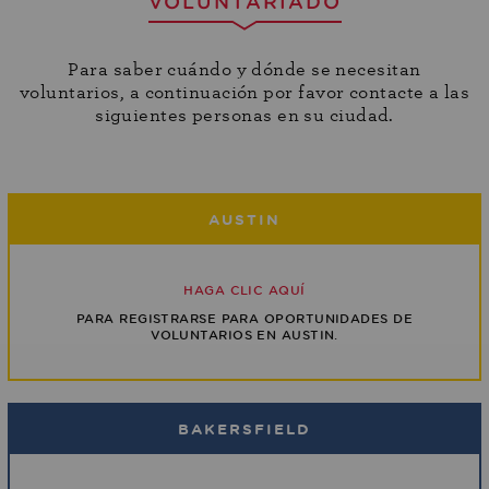
VOLUNTARIADO
Para saber cuándo y dónde se necesitan
voluntarios, a continuación por favor contacte a las
siguientes personas en su ciudad.
AUSTIN
HAGA CLIC AQUÍ
PARA REGISTRARSE PARA OPORTUNIDADES DE
VOLUNTARIOS EN AUSTIN.
BAKERSFIELD