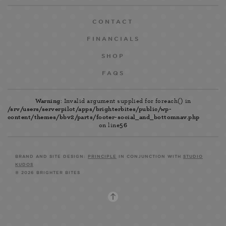
CONTACT
FINANCIALS
SHOP
FAQS
Warning
: Invalid argument supplied for foreach() in
/srv/users/serverpilot/apps/brighterbites/public/wp-
content/themes/bbv2/parts/footer-social_and_bottomnav.php
on line
56
BRAND AND SITE DESIGN:
PRINCIPLE
IN CONJUNCTION WITH
STUDIO
KUDOS
© 2026 BRIGHTER BITES