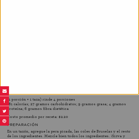
INGREDIENTES
3 tazas de coles de Bruselas ralladas
1 pera grande, picada (aprox. 1½ taza)
⅓ taza de arándanos secos
¼ taza de almendras en rebanadas
1½ cucharadas aceite de oliva virgen extra
¼ cucharadita de sal
¼ cucharadita de ajo en polvo
¼ cucharadita de tomillo seco
⅛ cucharadita de nuez moscada
⅛ cucharadita de pimienta negra
INFORMACIÓN NUTRICIONAL POR PORCIÓN
(1 porción = 1 taza) rinde 4 porciones
181 calorías; 27 gramos carbohidratos; 9 gramos grasa; 4 gramos
proteína; 6 gramos fibra dietética
Costo promedio por receta: $2.20
PREPARACIÓN
En un tazón, agregue la pera picada, las coles de Bruselas y el resto
de los ingredientes. Mezcle bien todos los ingredientes. ¡Sirva y