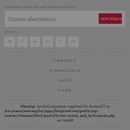
INSCRÍBASE PARA RECIBIR NUESTRO BOLETÍN
SÍGANOS
CONTACT
FINANCIALS
SHOP
FAQS
Warning
: Invalid argument supplied for foreach() in
/srv/users/serverpilot/apps/brighterbites/public/wp-
content/themes/bbv2/parts/footer-social_and_bottomnav.php
on line
56